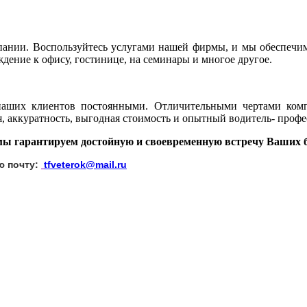
мпании. Воспользуйтесь услугами нашей фирмы, и мы обеспечи
ждение к офису, гостинице, на семинары и многое другое.
аших клиентов постоянными. Отличительными чертами компан
 аккуратность, выгодная стоимость и опытный водитель- профе
мы гарантируем достойную и своевременную встречу Ваших б
ю почту:
tfveterok@mail.ru